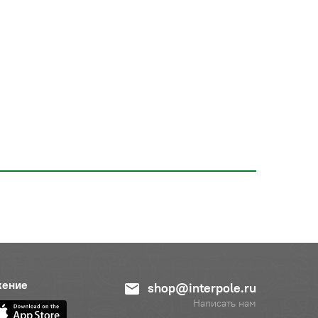
жение
shop@interpole.ru
Написать нам