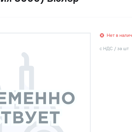
Нет в нали
с НДС / за шт