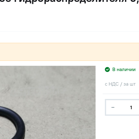
В наличии
с НДС / за шт
−