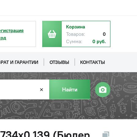
Корзина
егистрация
Товаров:
0
ход
Сумма:
0 руб.
РАТ И ГАРАНТИИ
ОТЗЫВЫ
КОНТАКТЫ
Найти
✕
734х0,139 (Бюлер