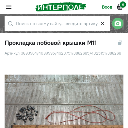
0
Вход
✕
Прокладка лобовой крышки М11
Артикул 3893964/4089995/4920751/3882685/4025151/388268