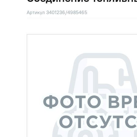
Артикул 3401236/4985465