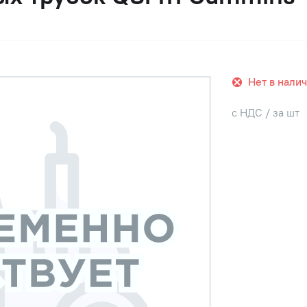
Нет в нали
с НДС / за шт