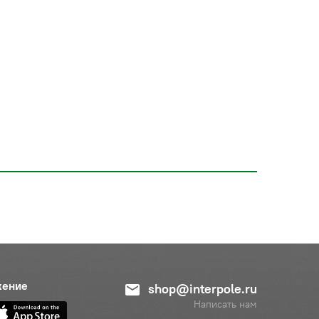
жение
shop@interpole.ru
Написать нам