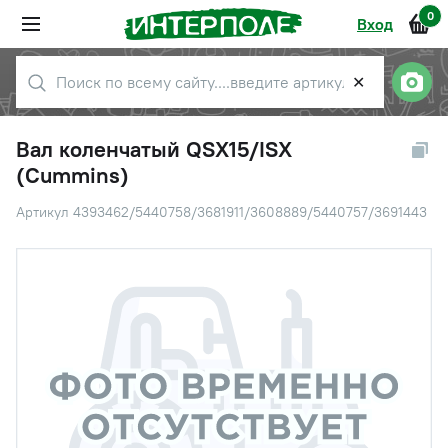
0
Вход
✕
Вал коленчатый QSX15/ISX
(Cummins)
Артикул 4393462/5440758/3681911/3608889/5440757/3691443