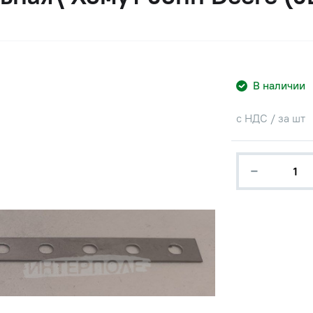
В наличии
с НДС / за шт
−