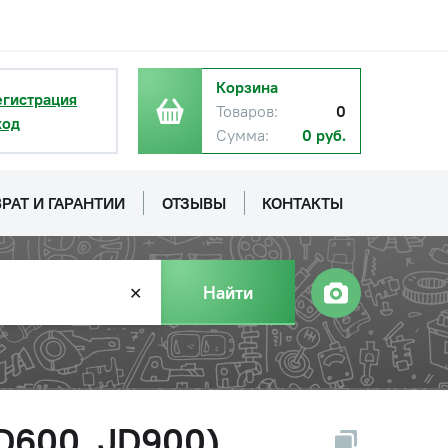
Корзина
егистрация
Товаров:
0
ход
Сумма:
0 руб.
РАТ И ГАРАНТИИ
ОТЗЫВЫ
КОНТАКТЫ
Найти
✕
D600, JD900)