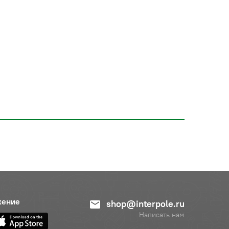
жение
shop@interpole.ru
Написать нам