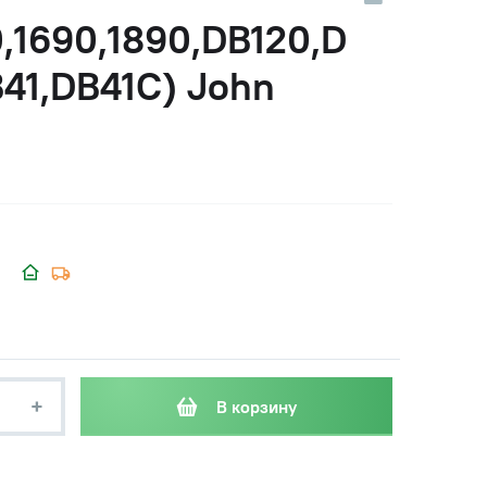
00,1690,1890,DB120,D
41,DB41C) John
+
В корзину