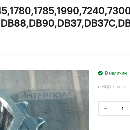
1745,1780,1785,1990,7240,73
DB88,DB90,DB37,DB37C,DB
В наличии
с НДС / за шт
−