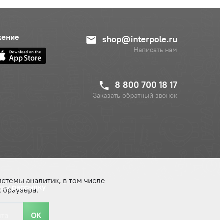
жение
shop@interpole.ru
Написать нам
8 800 700 18 17
Заказать обратный звонок
истемы аналитик, в том числе
ашу рассылку
 браузера.
ОК