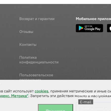
Возврат и гарантии
Мобильное прило
Отзывы
Контакты
Политика
конфиденциальности
Пользовательское
соглашение
а
ов сайт использует
cookies
, применяя метрические и иные с
Подпишитесь на н
ндекс. Метрика"
. Запретить эти действия можно в настройках
E-mail