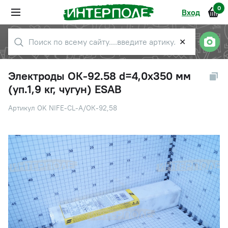
0
Вход
✕
Электроды ОК-92.58 d=4,0х350 мм
(уп.1,9 кг, чугун) ESAB
Артикул OK NIFE-CL-A/ОК-92,58