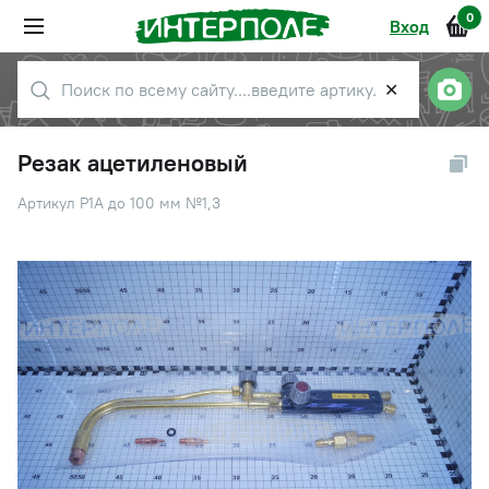
0
Вход
✕
Резак ацетиленовый
Артикул Р1А до 100 мм №1,3