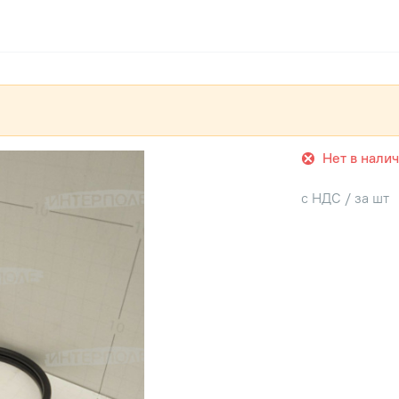
Нет в нали
с НДС / за шт