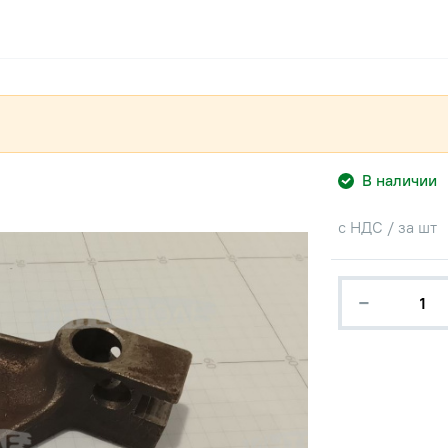
В наличии
с НДС / за шт
−