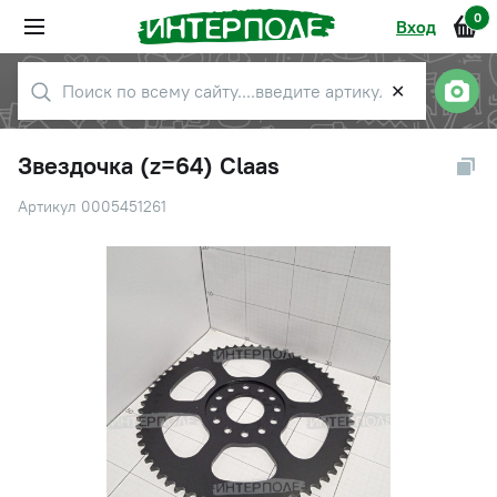
0
Вход
✕
Звездочка (z=64) Claas
Артикул 0005451261