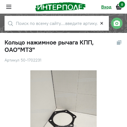
0
Вход
✕
Кольцо нажимное рычага КПП,
ОАО"МТЗ"
Артикул 50-1702231