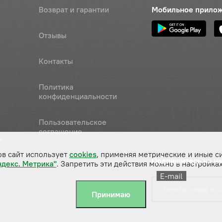
Возврат и гарантии
Мобильное прило
Отзывы
Контакты
Политика
конфиденциальности
Пользовательское
соглашение
а
ов сайт использует
cookies
, применяя метрические и иные с
Подпишитесь на н
ндекс. Метрика"
. Запретить эти действия можно в настройках
E-mail
Принимаю