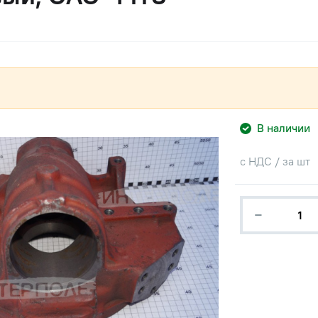
В наличии
с НДС / за шт
−