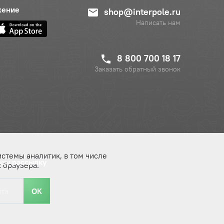
жение
shop@interpole.ru
Написать нам
8 800 700 18 17
Заказать обратный звонок
истемы аналитик, в том числе
ашу рассылку
 браузера.
ОК