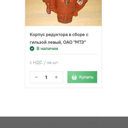
Корпус редуктора в сборе с
гильзой левый, ОАО "МТЗ"
В наличии
с НДС / за шт
−
+
Купить