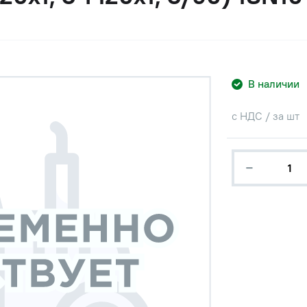
В наличии
с НДС / за шт
−