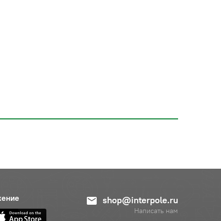
жение
shop@interpole.ru
Написать нам