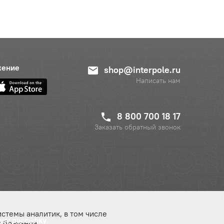
жение
shop@interpole.ru
Написать нам
8 800 700 18 17
Заказать обратный звонок
истемы аналитик, в том числе
ашу рассылку
 браузера.