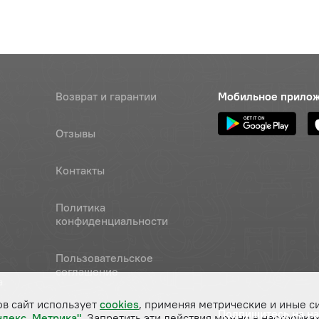
Возврат и гарантии
Мобильное прило
Отзывы
Контакты
Политика
конфиденциальности
Пользовательское
соглашение
а
ов сайт использует
cookies
, применяя метрические и иные с
Подпишитесь на н
ндекс. Метрика"
. Запретить эти действия можно в настройках