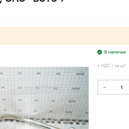
В наличии
с НДС / за шт
−