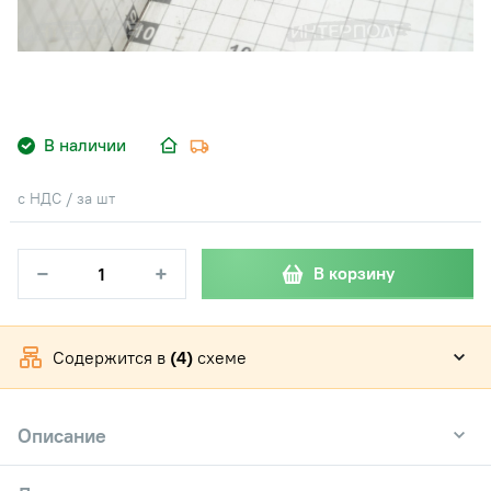
В наличии
с НДС / за шт
−
+
В корзину
Содержится в
(4)
схеме
Описание