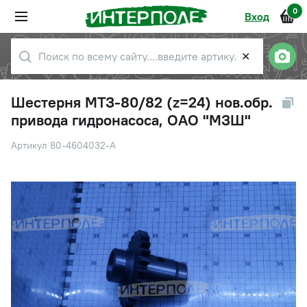
0
Вход
✕
Шестерня МТЗ-80/82 (z=24) нов.обр.
привода гидронасоса, ОАО "МЗШ"
Артикул 80-4604032-А