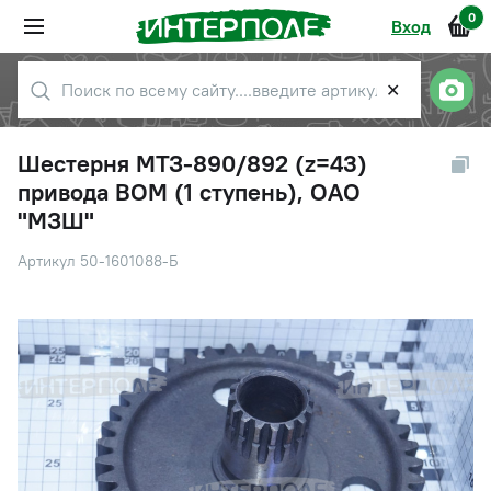
0
Вход
✕
Шестерня МТЗ-890/892 (z=43)
привода ВОМ (1 ступень), ОАО
"МЗШ"
Артикул 50-1601088-Б