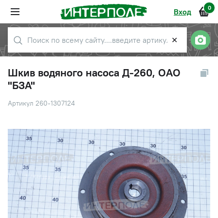
0
Вход
✕
Шкив водяного насоса Д-260, ОАО
"БЗА"
Артикул 260-1307124