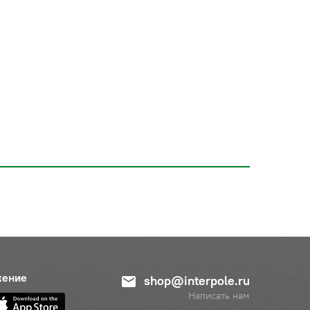
жение
shop@interpole.ru
Написать нам