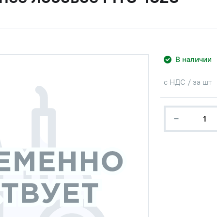
В наличии
с НДС / за шт
−