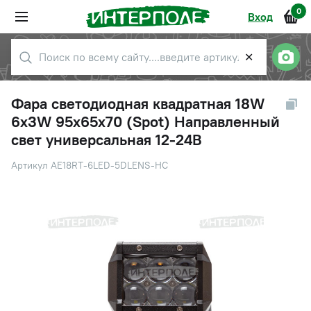
0
Вход
✕
Фара светодиодная квадратная 18W
6х3W 95x65x70 (Spot) Направленный
свет универсальная 12-24В
Артикул AE18RT-6LED-5DLENS-HC