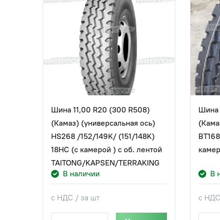
Шина 11,00 R20 (300 R508)
Шина 
(Камаз) (универсальная ось)
(Кама
HS268 /152/149K/ (151/148K)
BT168
18НС (с камерой ) с об. лентой
камер
TAITONG/KAPSEN/TERRAKING
В наличии
В 
с НДС / за шт
с НДС