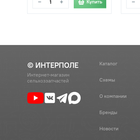
−
+
−
Купить
© ИНТЕРПОЛЕ
Каталог
Интернет-магазин
Схемы
сельхоззапчастей
О компании
Бренды
Новости