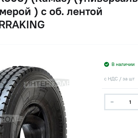
мерой ) с об. лентой
RRAKING
В наличии
с НДС / за шт
−