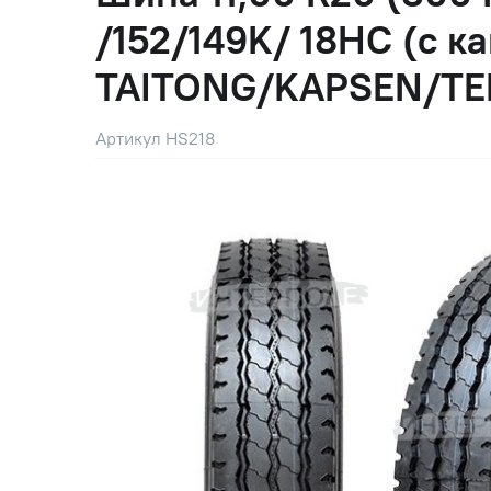
/152/149K/ 18НС (с ка
TAITONG/KAPSEN/TE
Артикул HS218