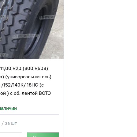
11,00 R20 (300 R508)
з) (универсальная ось)
 /152/149K/ 18НС (с
ой ) с об. лентой BOTO
наличии
 / за шт