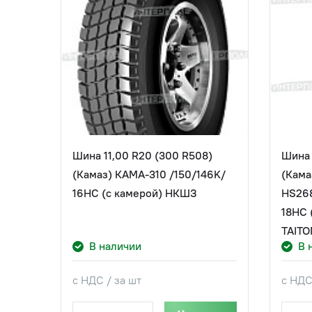
Шина 11,00 R20 (300 R508)
Шина 
(Камаз) КАМА-310 /150/146K/
(Кама
16НС (с камерой) НКШЗ
HS268
18НС 
TAIT
В наличии
В 
с НДС / за шт
с НДС