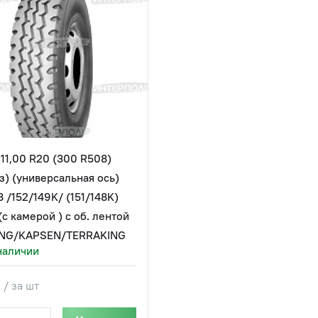
11,00 R20 (300 R508)
з) (универсальная ось)
 /152/149K/ (151/148K)
(с камерой ) с об. лентой
ONG/KAPSEN/TERRAKING
наличии
 / за шт