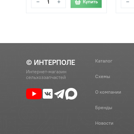
−
+
−
Купить
© ИНТЕРПОЛЕ
Каталог
Интернет-магазин
Схемы
сельхоззапчастей
О компании
Бренды
Новости