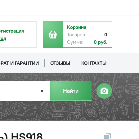
Корзина
егистрация
Товаров:
0
ход
Сумма:
0 руб.
РАТ И ГАРАНТИИ
ОТЗЫВЫ
КОНТАКТЫ
Найти
✕
ь) HS918