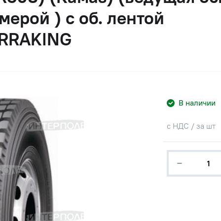
мерой ) с об. лентой
RRAKING
В наличии
с НДС / за шт
−