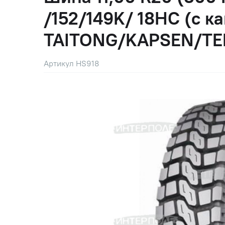
/152/149K/ 18НС (с ка
TAITONG/KAPSEN/TE
Артикул HS918