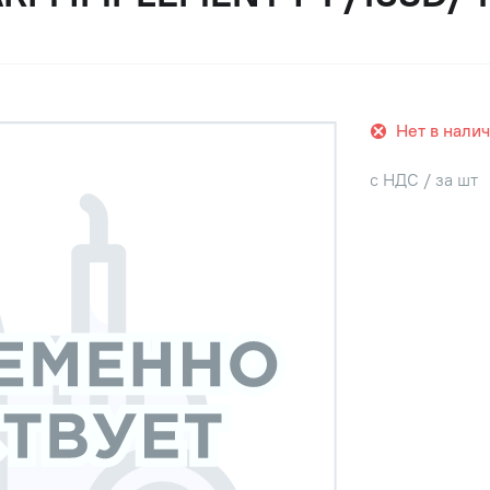
Нет в нали
с НДС / за шт