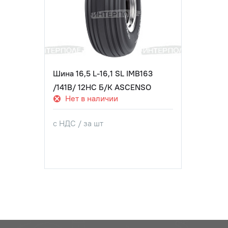
Шина 16,5 L-16,1 SL IMB163
/141B/ 12НС Б/К ASCENSO
Нет в наличии
с НДС / за шт