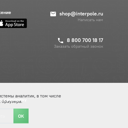
жение
shop@interpole.ru
Написать нам
8 800 700 18 17
Заказать обратный звонок
истемы аналитик, в том числе
ашу рассылку
 браузера.
ОК