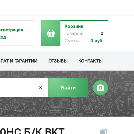
Корзина
егистрация
Товаров:
0
ход
Сумма:
0 руб.
РАТ И ГАРАНТИИ
ОТЗЫВЫ
КОНТАКТЫ
Найти
✕
 10НС Б/К BKT