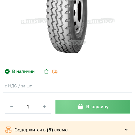
В наличии
с НДС / за шт
−
+
В корзину
Содержится в
(5)
схеме