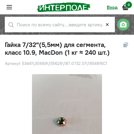
0
Вход
✕
Гайка 7/32"(5,5мм) для сегмента,
класс 10.9, MacDon (1 кг ≈ 240 шт.)
Артикул 53441\30669\135626\187.0732.01\1954816С1