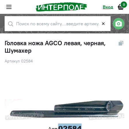
0
Вход
✕
Головка ножа AGCO левая, черная,
Шумахер
Артикул 02584