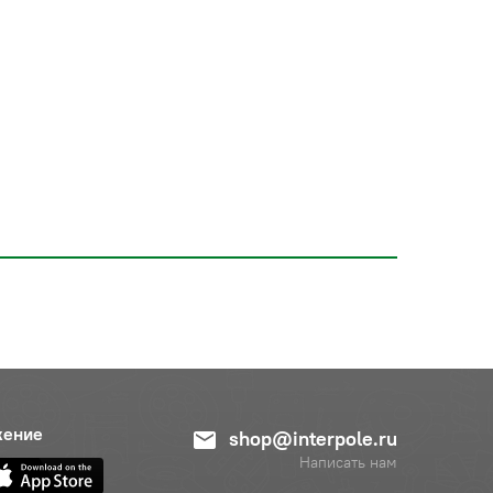
жение
shop@interpole.ru
Написать нам