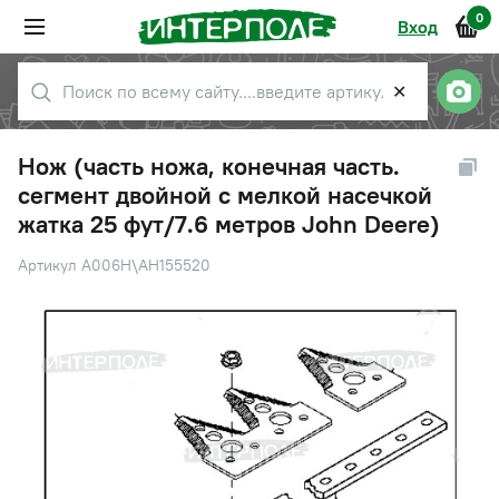
0
Вход
✕
Нож (часть ножа, конечная часть.
сегмент двойной с мелкой насечкой
жатка 25 фут/7.6 метров John Deere)
Артикул A006H\AH155520