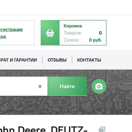
Корзина
егистрация
Товаров:
0
ход
Сумма:
0 руб.
РАТ И ГАРАНТИИ
ОТЗЫВЫ
КОНТАКТЫ
Найти
✕
ohn Deere, DEUTZ-