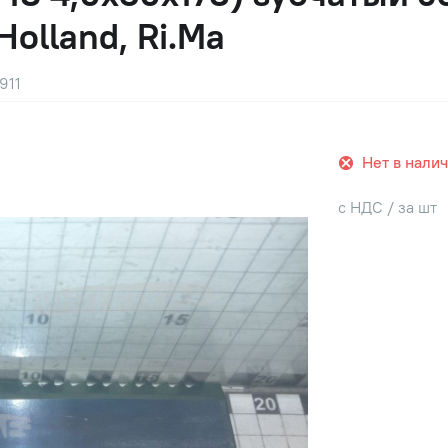
Holland, Ri.Ma
911
Нет в нали
с НДС / за шт