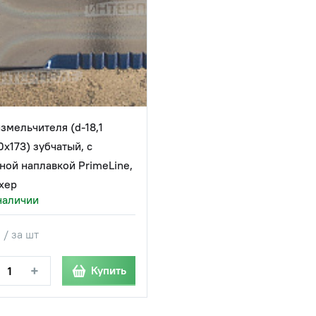
змельчителя (d-18,1
0х173) зубчатый, с
ной наплавкой PrimeLine,
хер
наличии
 / за шт
+
Купить