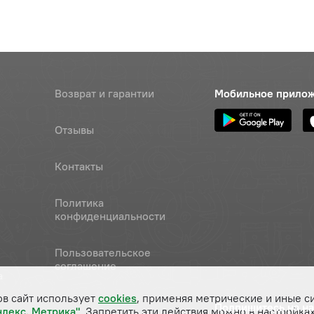
Возврат и гарантии
Мобильное прило
Отзывы
Контакты
Политика
конфиденциальности
Пользовательское
соглашение
а
ов сайт использует
cookies
, применяя метрические и иные с
Подпишитесь на н
ндекс. Метрика"
. Запретить эти действия можно в настройках