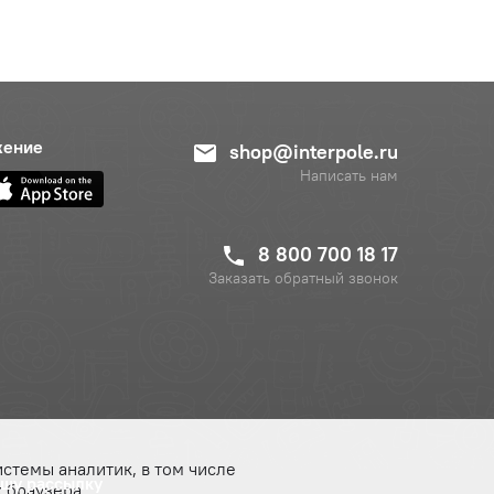
жение
shop@interpole.ru
Написать нам
8 800 700 18 17
Заказать обратный звонок
истемы аналитик, в том числе
ашу рассылку
 браузера.