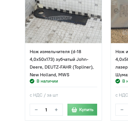
Нож измельчителя (d-18
Нож и
4,0х50х173) зубчатый John-
4,0х5
Deere, DEUTZ-FAHR (Topliner),
лазер
New Holland, MWS
Шума
В наличии
В 
с НДС / за шт
с НДС
−
+
−
Купить