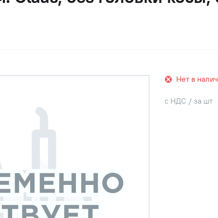
Нет в нали
с НДС / за шт