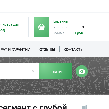
Корзина
егистрация
Товаров:
0
ход
Сумма:
0 руб.
РАТ И ГАРАНТИИ
ОТЗЫВЫ
КОНТАКТЫ
Найти
✕
 сегмент с грубой