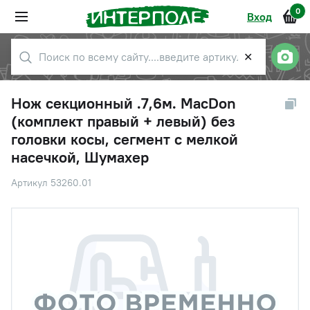
0
Вход
✕
Нож секционный .7,6м. MacDon
(комплект правый + левый) без
головки косы, сегмент с мелкой
насечкой, Шумахер
Артикул 53260.01