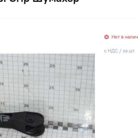
Нет в нали
с НДС / за шт