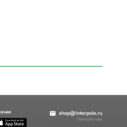
жение
shop@interpole.ru
Написать нам