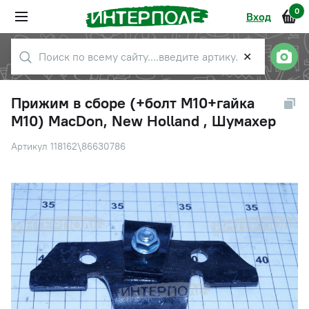
0
Вход
✕
Прижим в сборе (+болт М10+гайка
М10) MacDon, New Holland , Шумахер
Артикул 118162\86630786