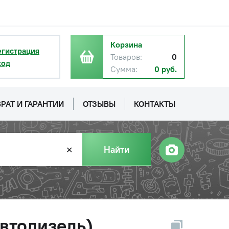
Корзина
егистрация
Товаров:
0
ход
Сумма:
0 руб.
РАТ И ГАРАНТИИ
ОТЗЫВЫ
КОНТАКТЫ
Найти
✕
втодизель)