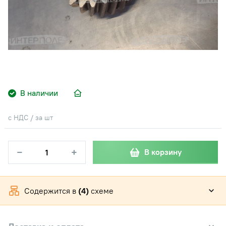
В наличии
с НДС / за шт
−
+
В корзину
Содержится в
(4)
схеме