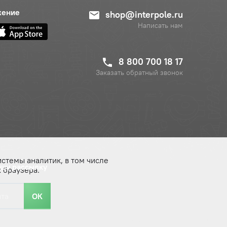
жение
shop@interpole.ru
Написать нам
8 800 700 18 17
Заказать обратный звонок
истемы аналитик, в том числе
ашу рассылку
 браузера.
ОК