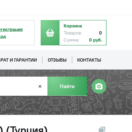
Корзина
егистрация
Товаров:
0
ход
Сумма:
0 руб.
РАТ И ГАРАНТИИ
ОТЗЫВЫ
КОНТАКТЫ
Найти
✕
) (Турция)