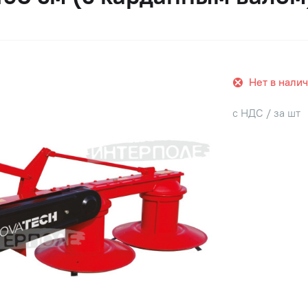
Нет в нали
с НДС / за шт