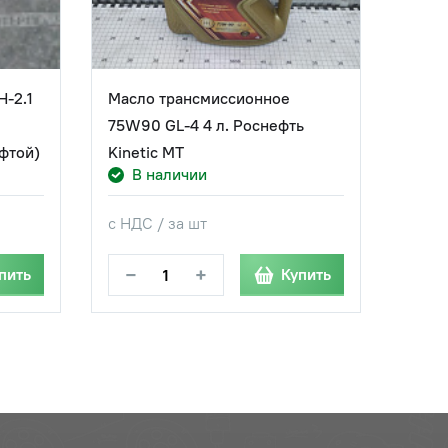
Н-2.1
Масло трансмиссионное
Масл
75W90 GL-4 4 л. Роснефть
80W9
фтой)
Kinetic MT
Kinet
В наличии
В
с НДС / за шт
с НДС
−
+
−
пить
Купить