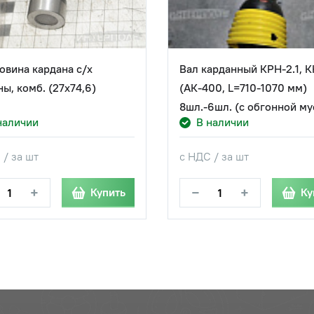
овина кардана с/х
Вал карданный КРН-2.1, К
ы, комб. (27х74,6)
(АК-400, L=710-1070 мм)
8шл.-6шл. (с обгонной му
наличии
В наличии
 / за шт
с НДС / за шт
+
−
+
Купить
Ку