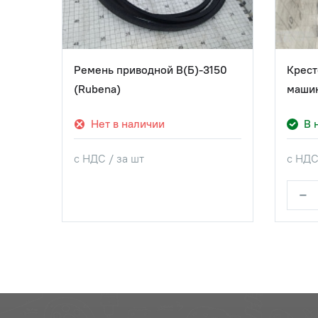
 для
Ремень приводной В(Б)-3150
Крест
(Rubena)
машин
Нет в наличии
В 
с НДС / за шт
с НДС
−