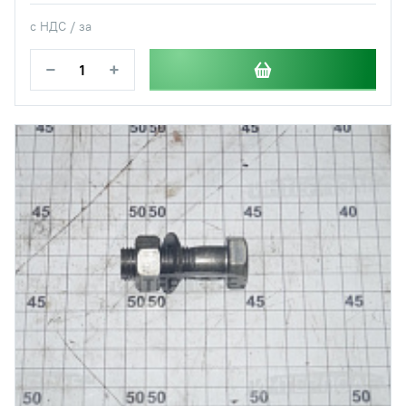
с НДС / за
−
+