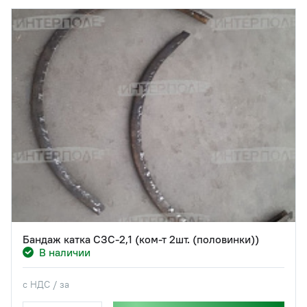
Бандаж катка СЗС-2,1 (ком-т 2шт. (половинки))
В наличии
с НДС / за