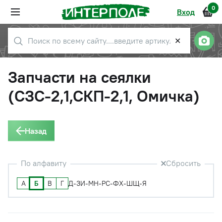
0
Вход
✕
Запчасти на сеялки
(СЗС-2,1,СКП-2,1, Омичка)
Назад
По алфавиту
Сбросить
А
Б
В
Г
Д-З
И-М
Н-Р
С-Ф
Х-Ш
Щ-Я