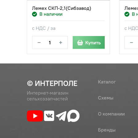
Лемех СКП-2,1(Сибзавод)
Лемех
В наличии
В 
с НДС / за
с НДС
−
+
−
Купить
© ИНТЕРПОЛЕ
Каталог
Интернет-магазин
Схемы
сельхоззапчастей
О компании
Бренды