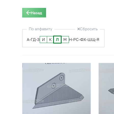
Назад
По алфавиту
Сбросить
А-Г
Д-З
И
К
Л
М
Н-Р
С-Ф
Х-Ш
Щ-Я