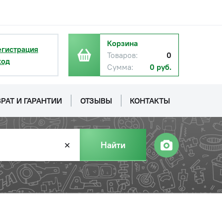
Корзина
егистрация
Товаров:
0
ход
Сумма:
0 руб.
РАТ И ГАРАНТИИ
ОТЗЫВЫ
КОНТАКТЫ
Найти
✕