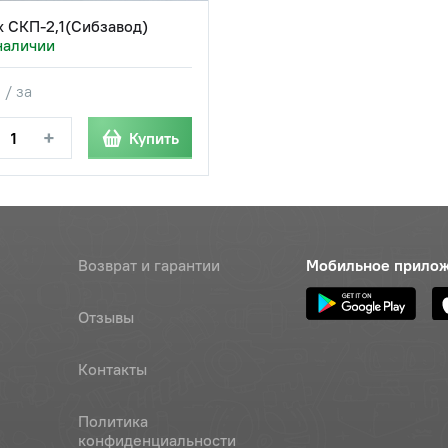
 СКП-2,1(Сибзавод)
наличии
 / за
+
Купить
Возврат и гарантии
Мобильное прило
Отзывы
Контакты
Политика
конфиденциальности