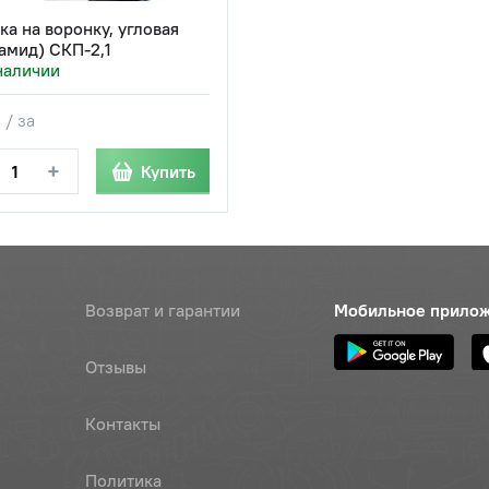
ка на воронку, угловая
амид) СКП-2,1
наличии
 / за
+
Купить
Возврат и гарантии
Мобильное прило
Отзывы
Контакты
Политика