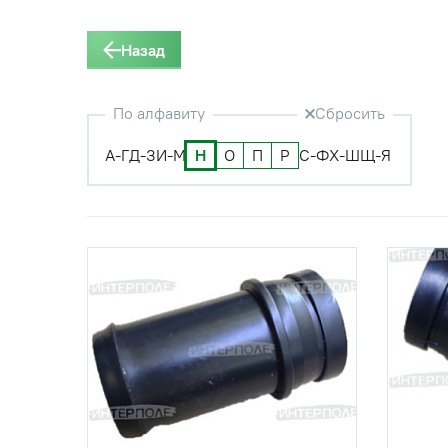
Назад
По алфавиту
Сбросить
А-Г
Д-З
И-М
Н
О
П
Р
С-Ф
Х-Ш
Щ-Я