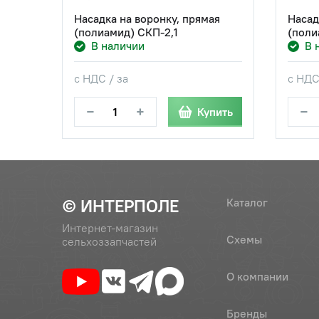
Насадка на воронку, прямая
Насад
(полиамид) СКП-2,1
(поли
В наличии
В 
с НДС / за
с НДС
−
+
−
Купить
© ИНТЕРПОЛЕ
Каталог
Интернет-магазин
Схемы
сельхоззапчастей
О компании
Бренды