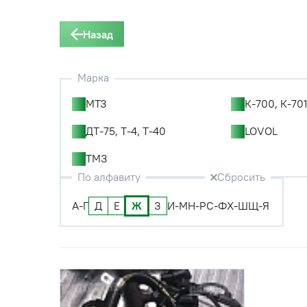
Назад
Марка
МТЗ
К-700, К-701
ДТ-75, Т-4, Т-40
LOVOL
ТМЗ
По алфавиту
Сбросить
А-Г
Д
Е
Ж
З
И-М
Н-Р
С-Ф
Х-Ш
Щ-Я