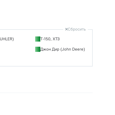
Сбросить
UHLER)
Т-150, ХТЗ
Джон Дир (John Deere)