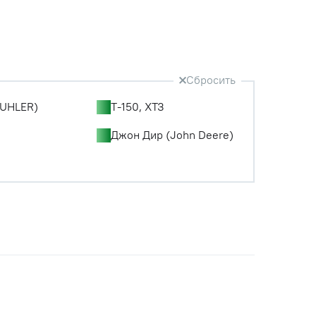
Сбросить
UHLER)
Т-150, ХТЗ
Джон Дир (John Deere)