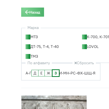
Назад
Марка
МТЗ
К-700, К-701
ДТ-75, Т-4, Т-40
LOVOL
ТМЗ
По алфавиту
Сбросить
А-Г
Д
Е
Ж
З
И-М
Н-Р
С-Ф
Х-Ш
Щ-Я