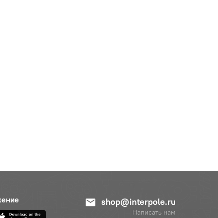
жение
shop@interpole.ru
Написать нам