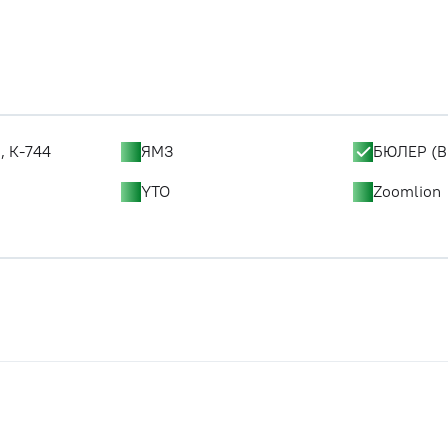
, К-744
ЯМЗ
БЮЛЕР (B
YTO
Zoomlion