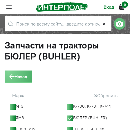
0
Вход
✕
Запчасти на тракторы
БЮЛЕР (BUHLER)
Назад
Марка
Сбросить
МТЗ
К-700, К-701, К-744
ЯМЗ
БЮЛЕР (BUHLER)
Т-150, ХТЗ
ДТ-75, Т-4, Т-40