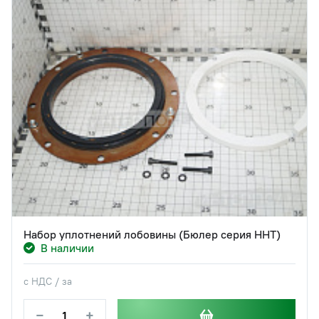
Набор уплотнений лобовины (Бюлер серия HHT)
В наличии
с НДС / за
−
+