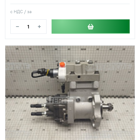
с НДС / за
−
+