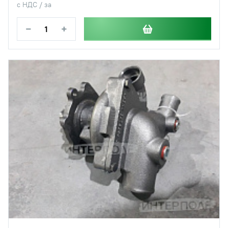
с НДС / за
−
+