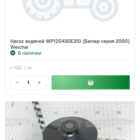
Насос водяной WP12G430E310 (Бюлер серия 2000)
Weichai
В наличии
с НДС / за
−
+