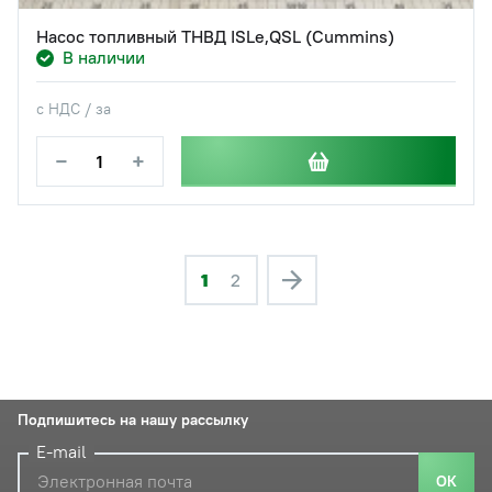
Насос топливный ТНВД ISLe,QSL (Cummins)
В наличии
с НДС / за
−
+
1
2
Подпишитесь на нашу рассылку
E-mail
ОК