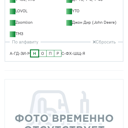
LOVOL
YTO
Zoomlion
Джон Дир (John Deere)
ТМЗ
По алфавиту
Сбросить
Н
О
П
Р
А-Г
Д-З
И-М
С-Ф
Х-Ш
Щ-Я