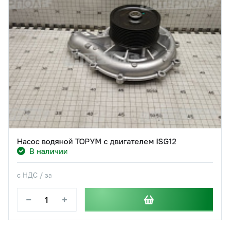
Насос водяной ТОРУМ с двигателем ISG12
В наличии
с НДС / за
−
+