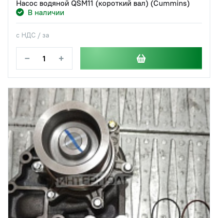
Насос водяной QSM11 (короткий вал) (Cummins)
В наличии
с НДС / за
−
+