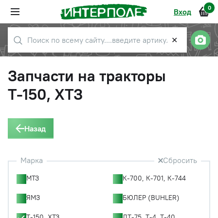
0
Вход
✕
Запчасти на тракторы
Т-150, ХТЗ
Назад
Марка
Сбросить
МТЗ
К-700, К-701, К-744
ЯМЗ
БЮЛЕР (BUHLER)
Т-150, ХТЗ
ДТ-75, Т-4, Т-40