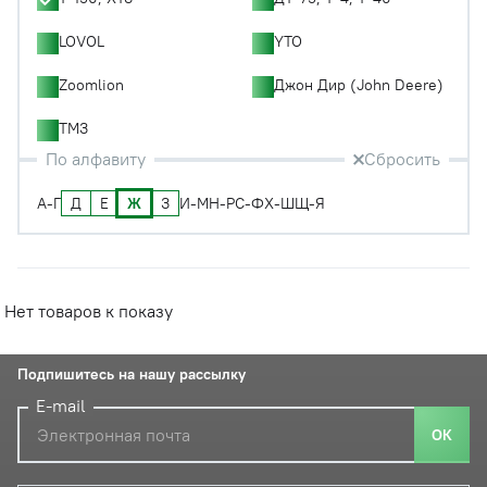
LOVOL
YTO
Zoomlion
Джон Дир (John Deere)
ТМЗ
По алфавиту
Сбросить
Д
Е
Ж
З
А-Г
И-М
Н-Р
С-Ф
Х-Ш
Щ-Я
Нет товаров к показу
Подпишитесь на нашу рассылку
E-mail
ОК