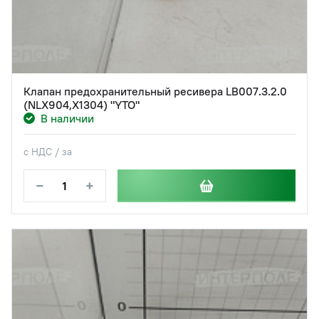
Клапан предохранительный ресивера LB007.3.2.0
(NLX904,X1304) "YTO"
В наличии
с НДС / за
−
+