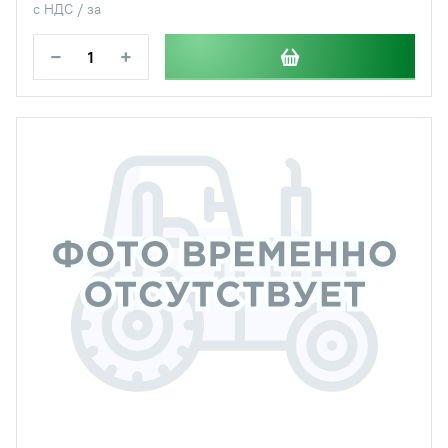
с НДС / за
−
+