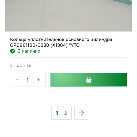
Кольцо уплотнительное основного цилиндра
GP6901100-C380 (X1304) "YTO"
В наличии
с НДС / за
−
+
1
2