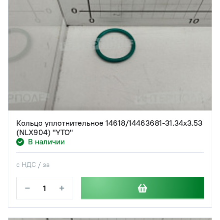
Кольцо уплотнительное 14618/14463681-31.34х3.53
(NLX904) "YTO"
В наличии
с НДС / за
−
+