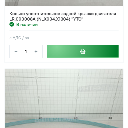
Кольцо уплотнительное задней крышки двигателя
LR.090008A (NLX904,X1304) "YTO"
В наличии
с НДС / за
−
+