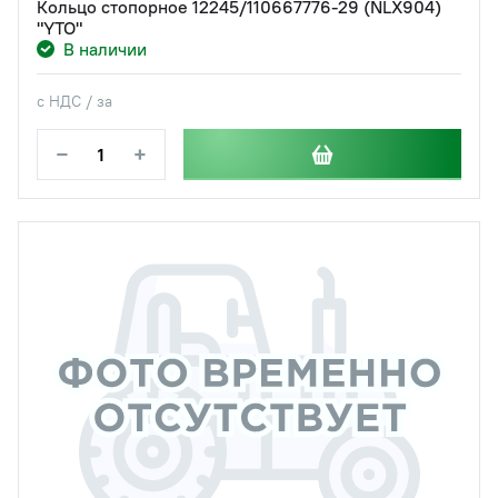
Кольцо стопорное 12245/110667776-29 (NLX904)
"YTO"
В наличии
с НДС / за
−
+