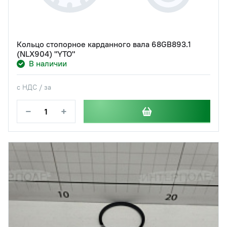
Кольцо стопорное карданного вала 68GB893.1
(NLX904) "YTO"
В наличии
с НДС / за
−
+