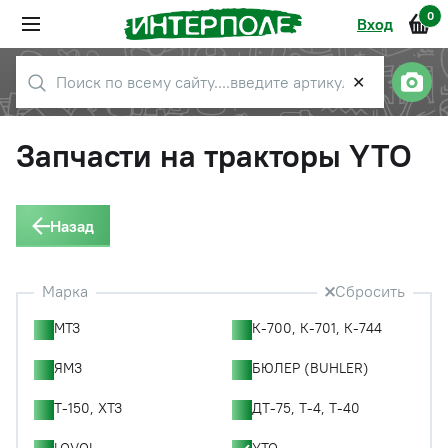
0
Вход
✕
Запчасти на тракторы YTO
Назад
Марка
Сбросить
МТЗ
К-700, К-701, К-744
ЯМЗ
БЮЛЕР (BUHLER)
Т-150, ХТЗ
ДТ-75, Т-4, Т-40
LOVOL
YTO