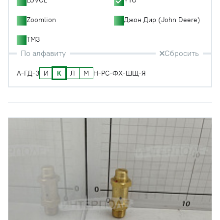
Zoomlion
Джон Дир (John Deere)
ТМЗ
По алфавиту
Сбросить
И
К
Л
М
А-Г
Д-З
Н-Р
С-Ф
Х-Ш
Щ-Я