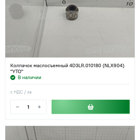
Колпачок маслосъемный 4D3LR.010180 (NLX904)
"YTO"
В наличии
с НДС / за
−
+