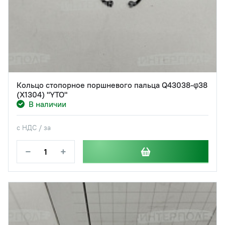
Кольцо стопорное поршневого пальца Q43038-φ38
(X1304) "YTO"
В наличии
с НДС / за
−
+