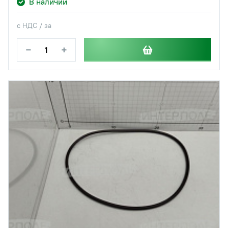
В наличии
с НДС / за
−
+