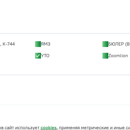
, К-744
ЯМЗ
БЮЛЕР (B
YTO
Zoomlion
ов сайт использует
cookies
, применяя метрические и иные с