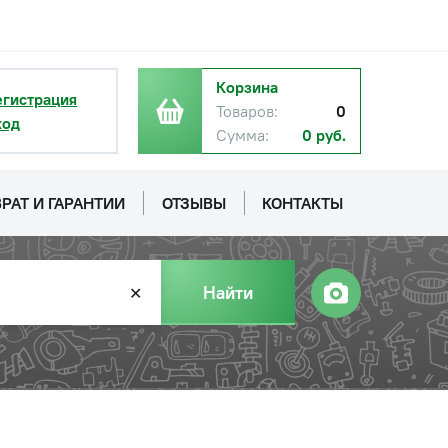
Корзина
егистрация
Товаров:
0
ход
Сумма:
0 руб.
РАТ И ГАРАНТИИ
ОТЗЫВЫ
КОНТАКТЫ
Найти
✕