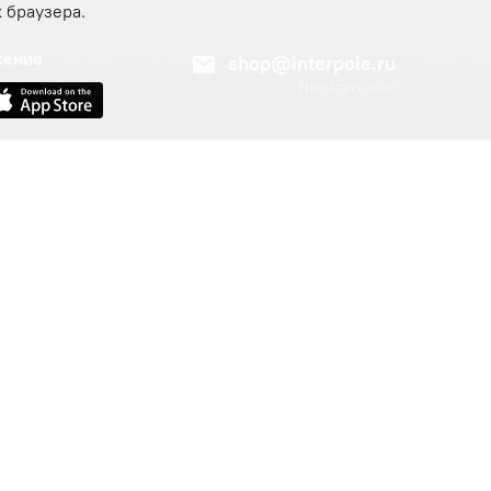
 браузера.
жение
shop@interpole.ru
Написать нам
8 800 700 18 17
Заказать обратный звонок
ашу рассылку
ОК