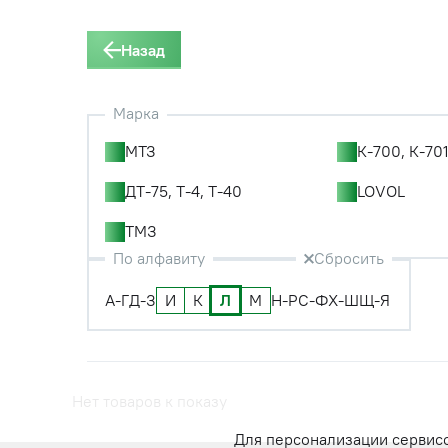
Назад
Марка
МТЗ
К-700, К-701
ДТ-75, Т-4, Т-40
LOVOL
ТМЗ
По алфавиту
Сбросить
А-Г
Д-З
И
К
Л
М
Н-Р
С-Ф
Х-Ш
Щ-Я
Нет товаров к показу
Для персонализации сервис