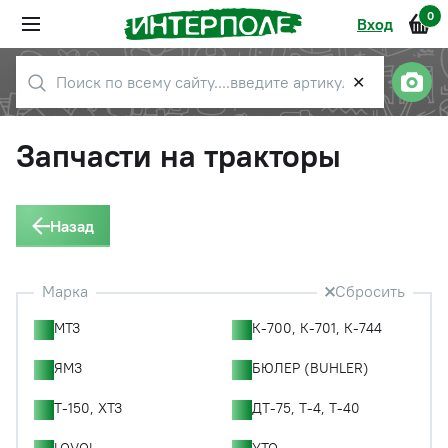
0
Вход
✕
Запчасти на тракторы
Назад
Марка
Сбросить
МТЗ
К-700, К-701, К-744
ЯМЗ
БЮЛЕР (BUHLER)
Т-150, ХТЗ
ДТ-75, Т-4, Т-40
LOVOL
YTO