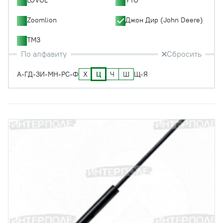
Zoomlion
Джон Дир (John Deere)
ТМЗ
По алфавиту
Сбросить
Х
Ц
Ч
Ш
А-Г
Д-З
И-М
Н-Р
С-Ф
Щ-Я