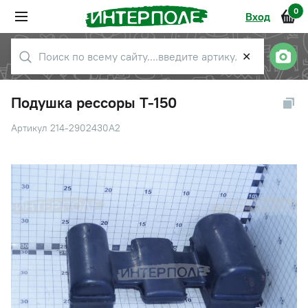
0
Вход
✕
Подушка рессоры Т-150
Артикул 214-2902430А2