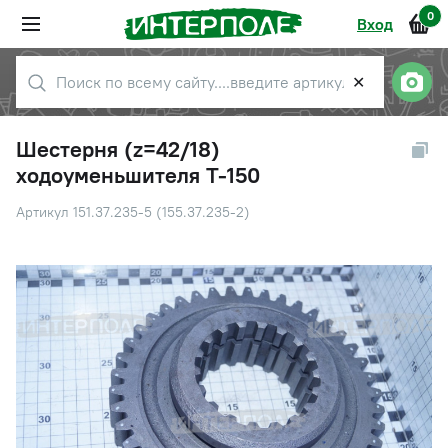
0
Вход
✕
Шестерня (z=42/18)
ходоуменьшителя Т-150
Артикул 151.37.235-5 (155.37.235-2)